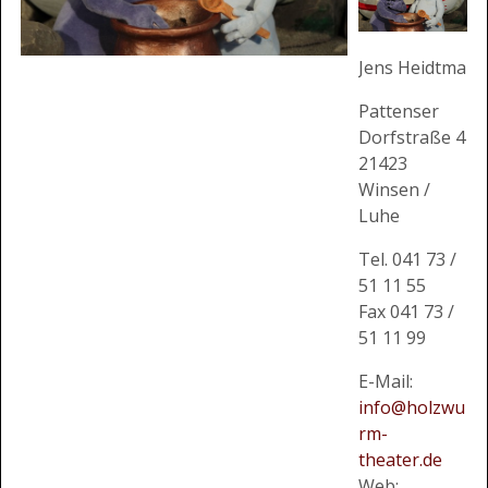
Jens Heidtmann
Pattenser
Dorfstraße 4
21423
Winsen /
Luhe
Tel. 041 73 /
51 11 55
Fax 041 73 /
51 11 99
E-Mail:
info@holzwu
rm-
theater.de
Web: